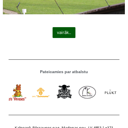
vairāk..
Pateicamies par atbalstu
Kalnozoli, Bērzaunes pag., Madonas nov., LV-4853 | +371