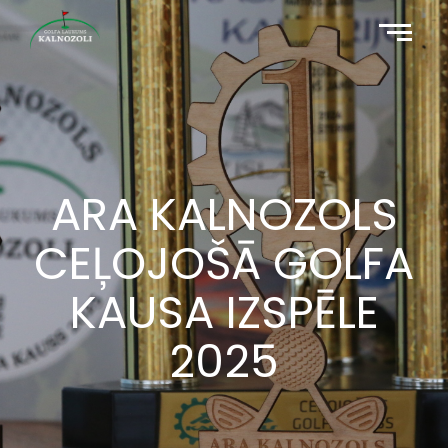
ARA KALNOZOLS
CEĻOJOŠĀ GOLFA
KAUSA IZSPĒLE
2025